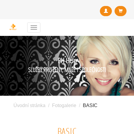
Menu
PH Help
SLUŽBY PRO ŽENY, MUŽE I SPOLEČNOSTI
Úvodní stránka
Fotogalerie
BASIC
BASIC