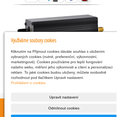
Využíváme soubory cookies
Kliknutím na Přijmout cookies dáváte souhlas s uložením
vybraných cookies (nutné, preferenční, výkonnostní,
marketingové). Cookies používáme pro lepší fungování
našeho webu, měření jeho výkonnosti a cílení a personalizaci
reklam. To jaké cookies budou uloženy, můžete svobodně
rozhodnout pod tlačítkem Upravit nastavení.
Prohlášení o cookies.
« zpět
Upravit nastavení
© 2026
PH Help s.r.o.
- služby pro ženy, muže i společnosti
Odmítnout cookies
|
Mapa webu